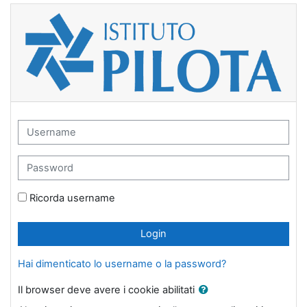
Vai al contenuto principale
Istituto Pilota - Piattaforma di Formazion
Username
Password
Ricorda username
Login
Hai dimenticato lo username o la password?
Il browser deve avere i cookie abilitati